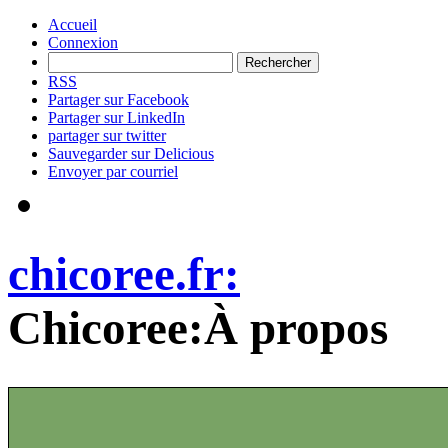
Accueil
Connexion
RSS
Partager sur Facebook
Partager sur LinkedIn
partager sur twitter
Sauvegarder sur Delicious
Envoyer par courriel
chicoree.fr:
Chicoree:À propos