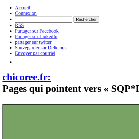
Accueil
Connexion
RSS
Partager sur Facebook
Partager sur LinkedIn
partager sur twitter
Sauvegarder sur Delicious
Envoyer par courriel
chicoree.fr:
Pages qui pointent vers « SQP*Pl