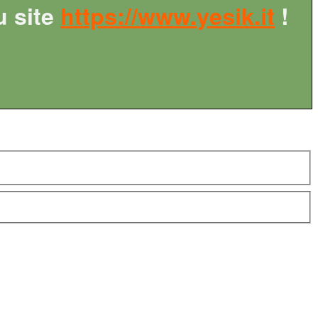
u site
https://www.yesik.it
!