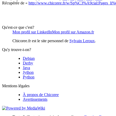
Récupérée de «
http://www.chicoree.fr/w/Sp%C3%A9cial:Pages_l
Qu'est-ce que c'est?
Mon profil sur LinkedIn
Mon profil sur Amazon.fr
Chicoree.fr est le site personnel de
Sylvain Leroux
.
Qu'y trouve-t-on?
Debian
Derby
Java
Jython
Python
Mentions légales
À propos de Chicoree
Avertissements