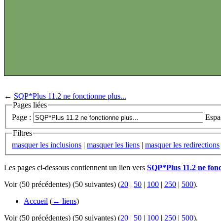
←
SQP*Plus 11.2 ne fonctionne plus...
Pages liées
Page :
Espa
Filtres
masquer les inclusions
|
masquer les liens
|
masquer les redirections
Les pages ci-dessous contiennent un lien vers
SQP*Plus 11.2 ne fonct
Voir (50 précédentes) (50 suivantes) (
20
|
50
|
100
|
250
|
500
).
Accueil
(
← liens
)
Voir (50 précédentes) (50 suivantes) (
20
|
50
|
100
|
250
|
500
).