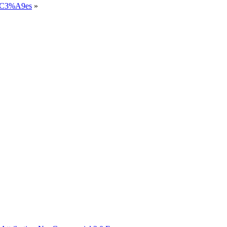
i%C3%A9es
»