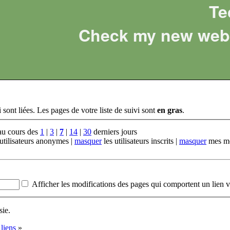
Te
Check my new web 
 sont liées. Les pages de votre liste de suivi sont
en gras
.
 au cours des
1
|
3
|
7
|
14
|
30
derniers jours
utilisateurs anonymes |
masquer
les utilisateurs inscrits |
masquer
mes mo
Afficher les modifications des pages qui comportent un lien v
sie.
liens
»