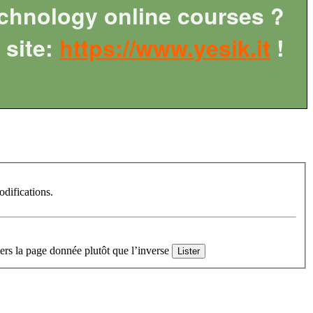
chnology online courses ?
site:
https://www.yesik.it
!
difications.
ers la page donnée plutôt que l’inverse