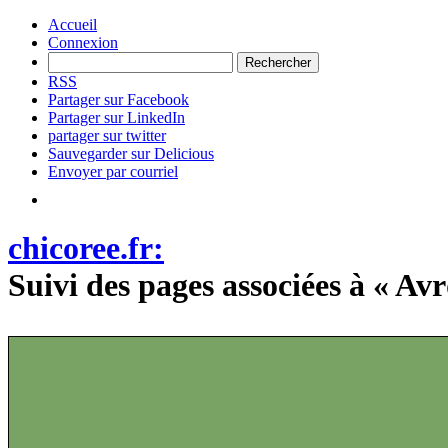
Accueil
Connexion
RSS
Partager sur Facebook
Partager sur LinkedIn
partager sur twitter
Sauvegarder sur Delicious
Envoyer par courriel
chicoree.fr:
Suivi des pages associées à « 