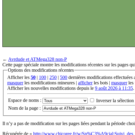
←
Avrdude et ATMega328 non-P
Cette page spéciale montre les modifications récentes sur les pages qui
Options des modifications récentes
Afficher les
50
|
100
|
250
|
500
dernières modifications effectuées
masquer
les modifications mineures |
afficher
les bots |
masquer
les 
Afficher les nouvelles modifications depuis le
9 août 2026 à 11:35
.
Espace de noms :
Inverser la sélection
Nom de la page :
Il n’y a pas de modification sur les pages liées pendant la période choi
Récupérée de «
http://www.chicoree.fr/w/Sp%C3%A9cial:Suivi_des_