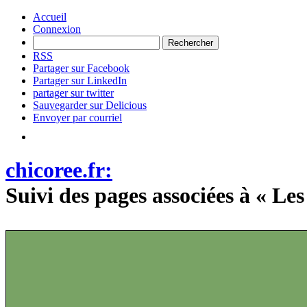
Accueil
Connexion
RSS
Partager sur Facebook
Partager sur LinkedIn
partager sur twitter
Sauvegarder sur Delicious
Envoyer par courriel
chicoree.fr:
Suivi des pages associées à « 