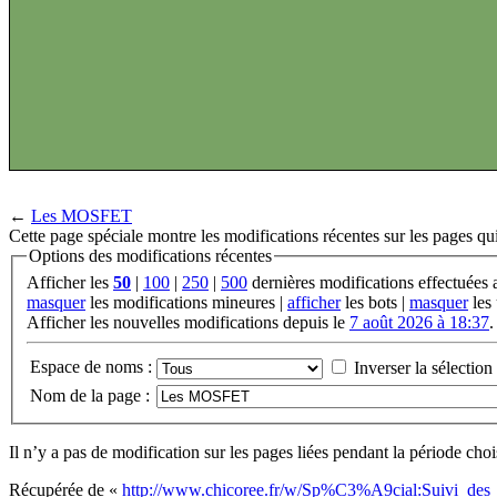
←
Les MOSFET
Cette page spéciale montre les modifications récentes sur les pages qui
Options des modifications récentes
Afficher les
50
|
100
|
250
|
500
dernières modifications effectuées
masquer
les modifications mineures |
afficher
les bots |
masquer
les 
Afficher les nouvelles modifications depuis le
7 août 2026 à 18:37
.
Espace de noms :
Inverser la sélection
Nom de la page :
Il n’y a pas de modification sur les pages liées pendant la période choi
Récupérée de «
http://www.chicoree.fr/w/Sp%C3%A9cial:Suivi_des_