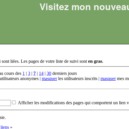
Visitez mon nouvea
 sont liées. Les pages de votre liste de suivi sont
en gras
.
 au cours des
1
|
3
|
7
|
14
|
30
derniers jours
utilisateurs anonymes |
masquer
les utilisateurs inscrits |
masquer
mes mo
Afficher les modifications des pages qui comportent un lien v
sie.
liens
»