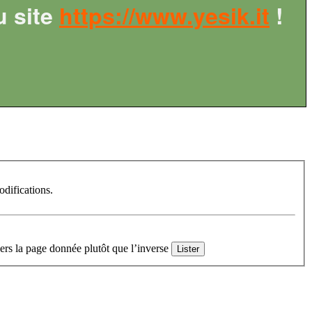
u site
https://www.yesik.it
!
difications.
ers la page donnée plutôt que l’inverse