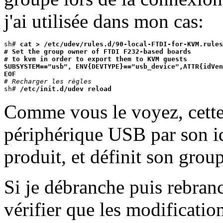
j'ai utilisée dans mon cas:
sh# 
cat > /etc/udev/rules.d/90-local-FTDI-for-KVM.rules
# Set the group owner of FTDI F232-based boards
# to kvm in order to export them to KVM guests
SUBSYSTEM=="usb", ENV{DEVTYPE}=="usb_device",ATTR{idVen
EOF
# Recharger les règles

sh# 
/etc/init.d/udev reload
Comme vous le voyez, cette
périphérique USB par son id
produit, et définit son grou
Si je débranche puis rebra
vérifier que les modificatio