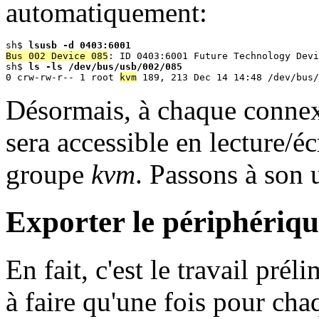
automatiquement:
sh$ 
lsusb -d 0403:6001
Bus 002 Device 085
: ID 0403:6001 Future Technology Devi
sh$ 
ls -ls /dev/bus/usb/002/085
0 crw-rw-r-- 1 root 
kvm
Désormais, à chaque connex
sera accessible en lecture/é
groupe
kvm
. Passons à son u
Exporter le périphériq
En fait, c'est le travail prél
à faire qu'une fois pour ch