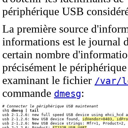
périphérique USB considéré
La première source d'inform
informations est le journal 
certain nombre d'information
précisément le périphériqu
examinant le fichier
/var/l
commande
:
dmesg
# Connecter le périphérique USB maintenant

sh$ 
dmesg | tail
usb 2-1.2.6: new full speed USB device using ehci_hcd a
usb 2-1.2.6: New USB device found, 
idVendor=0403, idPro
usb 2-1.2.6: New USB device strings: Mfr=1, Product=2, 
usb 2-1.2.6: Product: 
FT232R USB UART