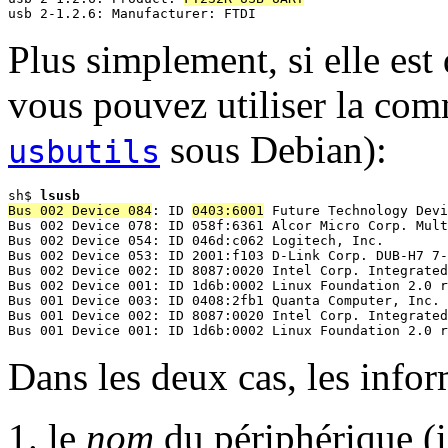
Plus simplement, si elle est
vous pouvez utiliser la c
sous Debian):
usbutils
sh$ 
lsusb
Bus 002 Device 084
: ID 
0403:6001
 Future Technology Devi
Bus 002 Device 078: ID 058f:6361 Alcor Micro Corp. Mult
Bus 002 Device 054: ID 046d:c062 Logitech, Inc. 

Bus 002 Device 053: ID 2001:f103 D-Link Corp. DUB-H7 7-
Bus 002 Device 002: ID 8087:0020 Intel Corp. Integrated
Bus 002 Device 001: ID 1d6b:0002 Linux Foundation 2.0 r
Bus 001 Device 003: ID 0408:2fb1 Quanta Computer, Inc. 

Bus 001 Device 002: ID 8087:0020 Intel Corp. Integrated
Dans les deux cas, les infor
le
nom
du périphérique (