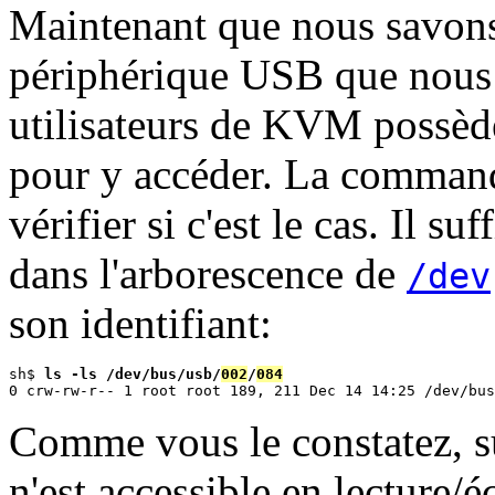
Maintenant que nous savons
périphérique USB que nous ci
utilisateurs de KVM possède
pour y accéder. La comma
vérifier si c'est le cas. Il suf
dans l'arborescence de
/dev
son identifiant:
sh$ 
ls -ls /dev/bus/usb/
002
/
084
Comme vous le constatez, s
n'est accessible en lecture/é