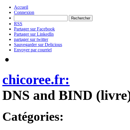
Accueil
Connexion
RSS
Partager sur Facebook
Partager sur LinkedIn
partager sur twitter
Sauvegarder sur Delicious
Envoyer par courriel
chicoree.fr:
DNS and BIND (livre
Catégories: