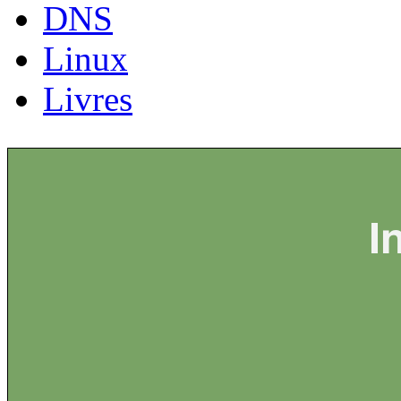
DNS
Linux
Livres
I