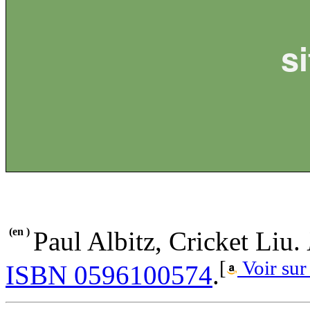
s
(en )
Paul Albitz, Cricket Liu.
[
Voir sur
ISBN 0596100574
.