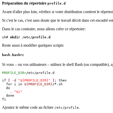
Préparation du répertoire
profile.d
Avant d'aller plus loin, vérifiez si votre distribution
contient
le réperto
Si c'est le cas, c'est sans doute que le travail décrit dans cet encadré est
Dans le cas contraire, nous allons créer ce répertoire:
sh# 
mkdir /etc/profile.d
Reste aussi à modifier quelques scripts:
bash.bashrc
Si vous – ou vos utilisateurs – utilisez le shell Bash (ou compatible), a
PROFILE_DIR=
/
etc
/
profile.d

if 
[
-d
"${PROFILE_DIR}"
]
; then

  for i in 
${PROFILE_DIR}
/*
.sh

  do

    . 
"$i"
  done

fi
Ajoutez le même code au fichier
.
/etc/profile