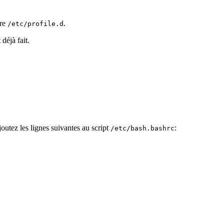
ire
.
/etc/profile.d
 déjà fait.
joutez les lignes suivantes au script
:
/etc/bash.bashrc