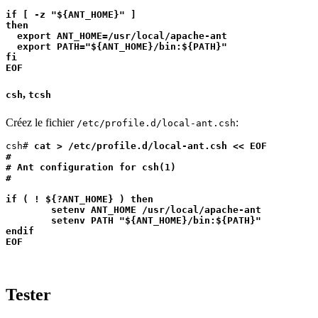
if [ -z "${ANT_HOME}" ]

then

  export ANT_HOME=/usr/local/apache-ant

  export PATH="${ANT_HOME}/bin:${PATH}"

fi

EOF
,
csh
tcsh
Créez le fichier
:
/etc/profile.d/local-ant.csh
csh# 
cat > /etc/profile.d/local-ant.csh << EOF

#

# Ant configuration for csh(1)

#

if ( ! ${?ANT_HOME} ) then

        setenv ANT_HOME /usr/local/apache-ant

        setenv PATH "${ANT_HOME}/bin:${PATH}"

endif

EOF
Tester