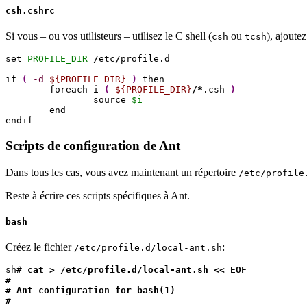
csh.cshrc
Si vous – ou vos utilisteurs – utilisez le C shell (
ou
), ajoute
csh
tcsh
set 
PROFILE_DIR=
/
etc
/
profile.d

if 
(
-d
${PROFILE_DIR}
)
 then

        foreach i 
(
${PROFILE_DIR}
/*
.csh 
)
                source 
$i
        end

endif
Scripts de configuration de Ant
Dans tous les cas, vous avez maintenant un répertoire
/etc/profile
Reste à écrire ces scripts spécifiques à Ant.
bash
Créez le fichier
:
/etc/profile.d/local-ant.sh
sh# 
cat > /etc/profile.d/local-ant.sh << EOF

#

# Ant configuration for bash(1)

#
