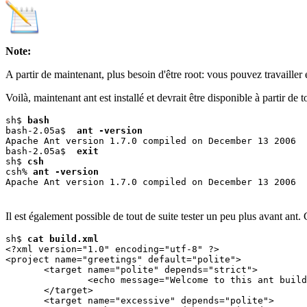
Note:
A partir de maintenant, plus besoin d'être root: vous pouvez travailler 
Voilà, maintenant ant est installé et devrait être disponible à partir de 
sh$ 
bash
bash-2.05a$  
ant -version
Apache Ant version 1.7.0 compiled on December 13 2006

bash-2.05a$  
exit
sh$ 
csh
csh% 
ant -version
Il est également possible de tout de suite tester un peu plus avant ant. 
sh$ 
cat build.xml
<?xml version="1.0" encoding="utf-8" ?>

<project name="greetings" default="polite">

       <target name="polite" depends="strict">

               <echo message="Welcome to this ant build
       </target>

       <target name="excessive" depends="polite">
