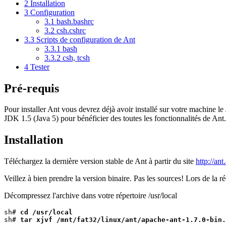
2
Installation
3
Configuration
3.1
bash.bashrc
3.2
csh.cshrc
3.3
Scripts de configuration de Ant
3.3.1
bash
3.3.2
csh, tcsh
4
Tester
Pré-requis
Pour installer Ant vous devrez déjà avoir installé sur votre machine le
JDK 1.5 (Java 5) pour bénéficier des toutes les fonctionnalités de Ant.
Installation
Téléchargez la dernière version stable de Ant à partir du site
http://an
Veillez à bien prendre la version binaire. Pas les sources! Lors de la réd
Décompressez l'archive dans votre répertoire /usr/local
sh# 
cd /usr/local
sh# 
tar xjvf /mnt/fat32/linux/ant/apache-ant-1.7.0-bin.