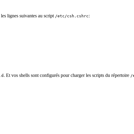
z les lignes suivantes au script
:
/etc/csh.cshrc
. Et vos shells sont configurés pour charger les scripts du répertoire
.d
/