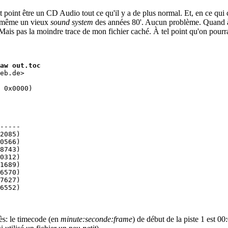
oint être un CD Audio tout ce qu'il y a de plus normal. Et, en ce qui con
ou même un vieux
sound system
des années 80'. Aucun problème. Quand à
s pas la moindre trace de mon fichier caché. À tel point qu'on pourrait
aw out.toc
eb.de>

 0x0000)

-----

2085)

0566)

8743)

0312)

1689)

6570)

7627)

6552)

cès: le timecode (en
minute:seconde:frame
) de début de la piste 1 est 0