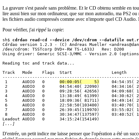
La gravure s'est passée sans problème. Et le CD obtenu semble en tout p
lire aussi bien sur mon ordinateur, que sur mon autoradio, ma PS2 
les fichiers audio compressés comme avec n'importe quel CD Audio. Mai
Pour vérifier, j'ai
rippé
la
copie
:
sh$ 
cdrdao read-cd --device /dev/cdrom --datafile out.r
Cdrdao version 1.2.3 - (C) Andreas Mueller <andreas@dan
/dev/cdrom: TSSTcorp DVD+-RW TS-L633J	Rev: D200

Using driver: Generic SCSI-3/MMC - Version 2.0 (options
Reading toc and track data...

Track   Mode    Flags  Start                Length

-------------------------------------------------------
 1      AUDIO   0      
00:00:05(     5)
     04:54:35( 2
 2      AUDIO   0      04:54:40( 22090)     04:34:16( 2
 3      AUDIO   0      09:28:56( 42656)     04:09:68( 1
 4      AUDIO   0      13:38:49( 61399)     04:30:62( 2
 5      AUDIO   0      18:09:36( 81711)     04:49:14( 2
 6      AUDIO   0      22:58:50(103400)     03:40:70( 1
 7      AUDIO   0      26:39:45(119970)     03:55:02( 1
 8      AUDIO   0      30:34:47(137597)     03:40:52( 1
[...]
D'entrée, un petit indice me laisse penser que l'opération a été un suc