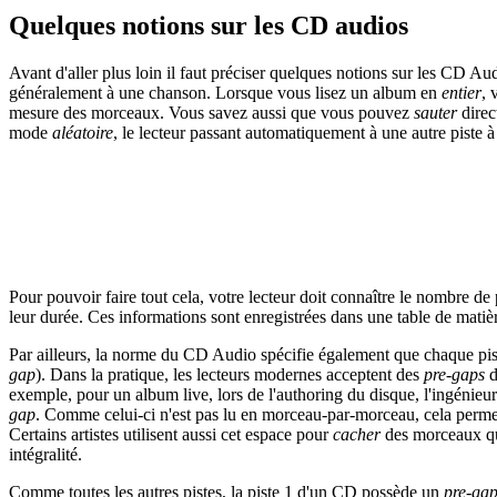
Quelques notions sur les CD audios
Avant d'aller plus loin il faut préciser quelques notions sur les CD A
généralement à une chanson. Lorsque vous lisez un album en
entier
, 
mesure des morceaux. Vous savez aussi que vous pouvez
sauter
direc
mode
aléatoire
, le lecteur passant automatiquement à une autre piste 
Pour pouvoir faire tout cela, votre lecteur doit connaître le nombre de
leur durée. Ces informations sont enregistrées dans une table de matièr
Par ailleurs, la norme du CD Audio spécifie également que chaque pist
gap
). Dans la pratique, les lecteurs modernes acceptent des
pre-gaps
d
exemple, pour un album live, lors de l'authoring du disque, l'ingénieu
gap
. Comme celui-ci n'est pas lu en morceau-par-morceau, cela perme
Certains artistes utilisent aussi cet espace pour
cacher
des morceaux qu'
intégralité.
Comme toutes les autres pistes, la piste 1 d'un CD possède un
pre-ga