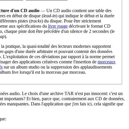
cture d'un CD audio
— Un CD audio contient une table des
res en début de disque (
lead-in
) qui indique le début et la durée
ifférentes pistes (
tracks
) du disque. Pour être strictement
orme aux spécifications du
livre rouge
décrivant le format CD
, chaque piste doit être précédée d'un silence de 2 secondes (le
gap
).
la pratique, la quasi-totalité des lecteurs modernes supportent
re-gaps
d'une durée arbitraire et pouvant contenir des données
. L'exploitation de ces déviations par rapport à la norme permet
isager des applications créatives comme l'insertion de
morceaux
és
sur un album studio ou la suppression des applaudissements
album live lorsqu'il est lu morceau par morceau.
onnées audio. Le choix d'une archive TAR n'est pas innocent: c'est un
nt importants? Et bien, parce que, contrairement aux CD de données,
es manquantes. Dans l'application que j'en fais ici, cela signifie que
que: