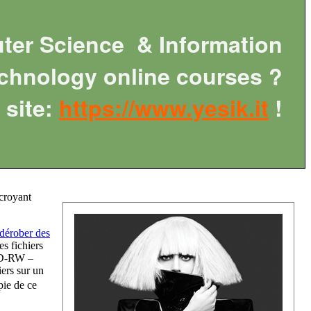
ter Science & Information
chnology online courses ?
site:
https://www.yesik.it
!
 croyant
dérober des
es fichiers
 CD-RW –
iers sur un
pie de ce