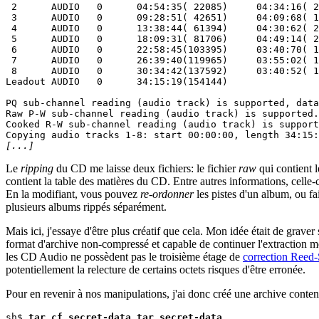
 2      AUDIO   0      04:54:35( 22085)     04:34:16( 2
 3      AUDIO   0      09:28:51( 42651)     04:09:68( 1
 4      AUDIO   0      13:38:44( 61394)     04:30:62( 2
 5      AUDIO   0      18:09:31( 81706)     04:49:14( 2
 6      AUDIO   0      22:58:45(103395)     03:40:70( 1
 7      AUDIO   0      26:39:40(119965)     03:55:02( 1
 8      AUDIO   0      30:34:42(137592)     03:40:52( 1
Leadout AUDIO   0      34:15:19(154144)

PQ sub-channel reading (audio track) is supported, data
Raw P-W sub-channel reading (audio track) is supported.

Cooked R-W sub-channel reading (audio track) is support
[...]
Le
ripping
du CD me laisse deux fichiers: le fichier
raw
qui contient l
contient la table des matières du CD. Entre autres informations, celle-
En la modifiant, vous pouvez
re-ordonner
les pistes d'un album, ou fa
plusieurs albums rippés séparément.
Mais ici, j'essaye d'être plus créatif que cela. Mon idée était de gra
format d'archive non-compressé et capable de continuer l'extraction
les CD Audio ne possèdent pas le troisième étage de
correction Reed
potentiellement la relecture de certains octets risques d'être erronée.
Pour en revenir à nos manipulations, j'ai donc créé une archive contena
sh$ 
tar cf secret-data.tar secret-data