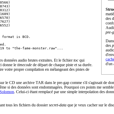
0566)

8743)

Stru
0312)

matiè
1689)

6570)

des d
7627)

conf
6552)

Audio
pre-
 format is BCD.

Dans 
ed.

des
p
audio
d'env
cach
es données audio brutes extraites. Et le fichier
toc
qui
d'un 
ci donne le
timecode
de départ de chaque piste et sa durée.
ire votre propre compilation en mélangeant des pistes de
ver sur le CD une archive TAR dans le pre-gap comme s'il s'agissait de d
 même si des données sont endommagées. Pourquoi ces points me semble
-Solomon
. Celui-ci étant remplacé par une simple interpolation des donné
nt tous les fichiers du dossier
secret-data
que je veux cacher sur le dis