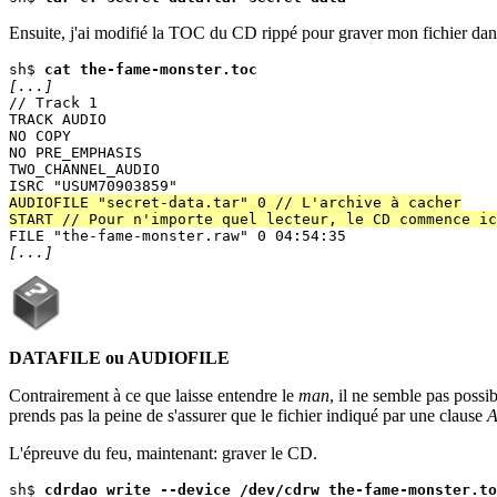
Ensuite, j'ai modifié la TOC du CD rippé pour graver mon fichier dans
sh$ 
cat the-fame-monster.toc
[...]

// Track 1

TRACK AUDIO

NO COPY

NO PRE_EMPHASIS

TWO_CHANNEL_AUDIO

AUDIOFILE "secret-data.tar" 0 // L'archive à cacher
START // Pour n'importe quel lecteur, le CD commence ic
[...]
DATAFILE ou AUDIOFILE
Contrairement à ce que laisse entendre le
man
, il ne semble pas poss
prends pas la peine de s'assurer que le fichier indiqué par une clause
L'épreuve du feu, maintenant: graver le CD.
sh$ 
cdrdao write --device /dev/cdrw the-fame-monster.to