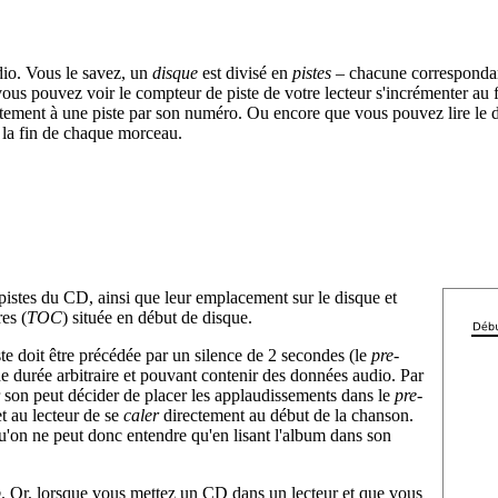
udio. Vous le savez, un
disque
est divisé en
pistes
– chacune corresponda
vous pouvez voir le compteur de piste de votre lecteur s'incrémenter au f
tement à une piste par son numéro. Ou encore que vous pouvez lire le 
à la fin de chaque morceau.
 pistes du CD, ainsi que leur emplacement sur le disque et
es (
TOC
) située en début de disque.
e doit être précédée par un silence de 2 secondes (le
pre-
e durée arbitraire et pouvant contenir des données audio. Par
r son peut décider de placer les applaudissements dans le
pre-
t au lecteur de se
caler
directement au début de la chanson.
on ne peut donc entendre qu'en lisant l'album dans son
p
. Or, lorsque vous mettez un CD dans un lecteur et que vous