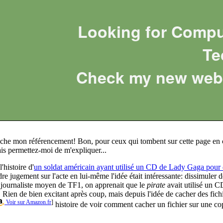
Looking for Compu
Te
Check my new web 
en flèche mon référencement! Bon, pour ceux qui tombent sur cette page en
ais permettez-moi de m'expliquer...
'histoire d'
un soldat américain ayant utilisé un CD de Lady Gaga pour 
e jugement sur l'acte en lui-même l'idée était intéressante: dissimuler d
 journaliste moyen de TF1, on apprenait que le
pirate
avait utilisé un
... Rien de bien excitant après coup, mais depuis l'idée de cacher des fich
Voir sur Amazon.fr
]
histoire de voir comment cacher un fichier sur une co