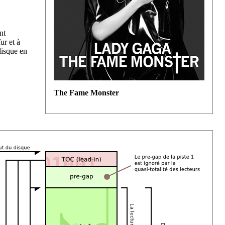
nt
ur et à
disque en
The Fame Monster