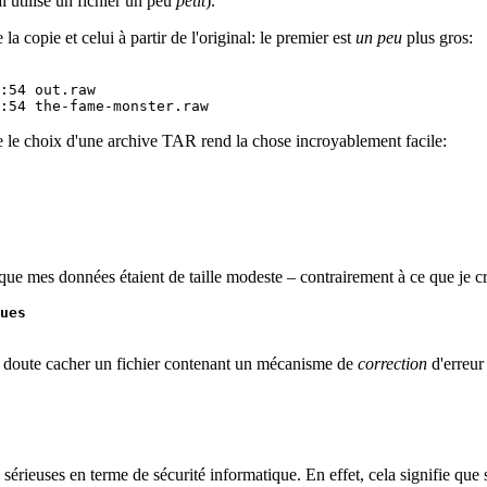
 utilisé un fichier un peu
petit
).
a copie et celui à partir de l'original: le premier est
un peu
plus gros:
:54 out.raw

ue le choix d'une archive TAR rend la chose incroyablement facile:
que mes données étaient de taille modeste – contrairement à ce que je cr
ues
sans doute cacher un fichier contenant un mécanisme de
correction
d'erreur
 sérieuses en terme de sécurité informatique. En effet, cela signifie que 