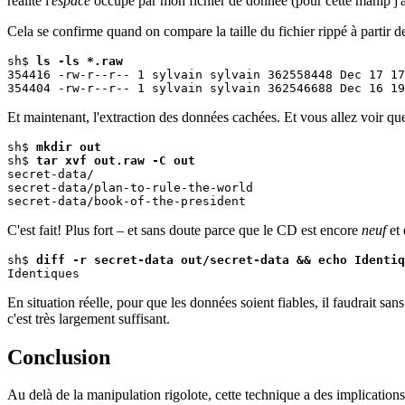
réalité l'
espace
occupé par mon fichier de donnée (pour cette manip j'ai
Cela se confirme quand on compare la taille du fichier rippé à partir de l
sh$ 
ls -ls *.raw
354416 -rw-r--r-- 1 sylvain sylvain 362558448 Dec 17 17
Et maintenant, l'extraction des données cachées. Et vous allez voir q
sh$ 
mkdir out
sh$ 
tar xvf out.raw -C out
secret-data/

secret-data/plan-to-rule-the-world

C'est fait! Plus fort – et sans doute parce que le CD est encore
neuf
et 
sh$ 
diff -r secret-data out/secret-data && echo Identiq
En situation réelle, pour que les données soient fiables, il faudrait 
c'est très largement suffisant.
Conclusion
Au delà de la manipulation rigolote, cette technique a des implications