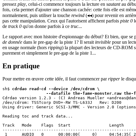
pressez
play
, celui-ci commence toujours la lecture en
sautant
au début
fois, cela permet d'ajouter une chanson cachée: cette fois elle est même 
normalement, puis utiliser la touche
rewind
(◂◂) pour revenir en arrièr
pas cette manipulation. Ceux qui l'autorisent affichent parfois
piste 0
l
de
track 0
qu'on donne parfois à ce
truc
...
Le rapport avec mon histoire d'espionnage du début? Et bien, que se pa
de donnée
dans le pre-gap de la piste 1? Il serait
invisible
pour un lecte
en usage normale (hors
ripping
) la plupart des lecteurs de CD-ROM 
purement et simplement le pre-gap de la piste 1...
En pratique
Pour mettre en œuvre cette idée, il faut commencer par
ripper
le disqu
sh$ 
cdrdao read-cd --device /dev/cdrom \
--datafile the-fame-monster.raw the-f
Cdrdao version 1.2.3 - (C) Andreas Mueller <andreas@dan
/dev/cdrom: TSSTcorp DVD+-RW TS-L633J	Rev: D200

Using driver: Generic SCSI-3/MMC - Version 2.0 (options
Reading toc and track data...

Track   Mode    Flags  Start                Length

-------------------------------------------------------
 1      AUDIO   0      00:00:00(     0)     04:54:35( 2