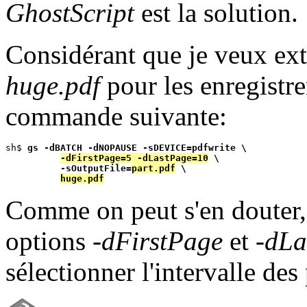
GhostScript
est la solution.
Considérant que je veux extr
huge.pdf
pour les enregistr
commande suivante:
sh$ 
gs -dBATCH -dNOPAUSE -sDEVICE=pdfwrite \
-dFirstPage=5 -dLastPage=10
 \
-sOutputFile=
part.pdf
 \
huge.pdf
Comme on peut s'en douter,
options
-dFirstPage
et
-dLa
sélectionner l'intervalle des