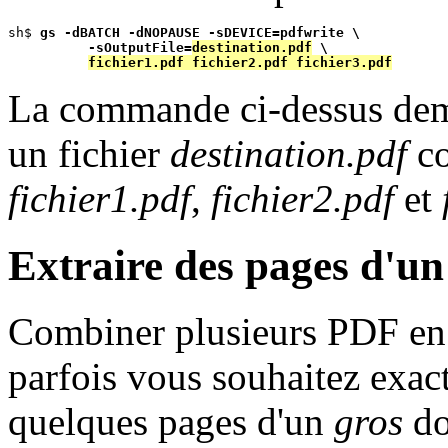
sh$ 
gs -dBATCH -dNOPAUSE -sDEVICE=pdfwrite \
-sOutputFile=
destination.pdf
 \
fichier1.pdf fichier2.pdf fichier3.pdf
La commande ci-dessus dem
un fichier
destination.pdf
co
fichier1.pdf
,
fichier2.pdf
et
Extraire des pages d'u
Combiner plusieurs PDF en 
parfois vous souhaitez exact
quelques pages d'un
gros
do