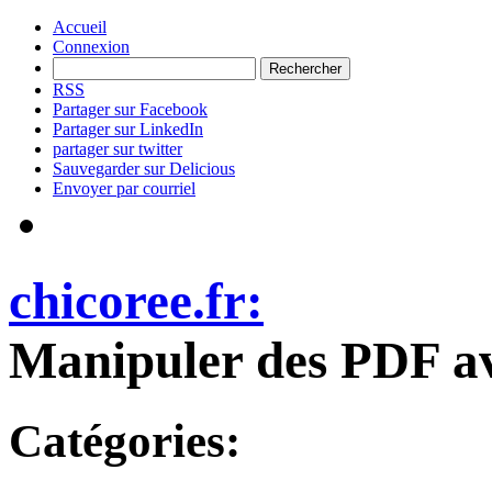
Accueil
Connexion
RSS
Partager sur Facebook
Partager sur LinkedIn
partager sur twitter
Sauvegarder sur Delicious
Envoyer par courriel
chicoree.fr:
Manipuler des PDF a
Catégories: