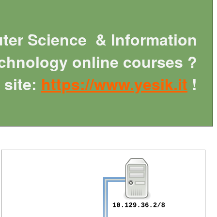
ter Science & Information
chnology online courses ?
site:
https://www.yesik.it
!