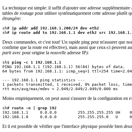
La technique est simple: il suffit d'ajouter une adresse supplémentaire 
tables de routage pour utiliser systématiquement cette adresse plutôt 
étrangère
:
sh# 
ip addr add 192.168.1.200/24 dev eth2
sh# 
ip route add to 192.168.1.1 dev eth2 src 192.168.1.
Deux commandes, et c'est tout! Un rapide ping peut m'assurer que non 
confirme que la route est effective), mais aussi que ceux-ci peuvent au
parti
avec pour origine la
nouvelle
adresse IP):
sh$ 
ping -c 1 192.168.1.1
PING 192.168.1.1 (192.168.1.1) 56(84) bytes of data.

64 bytes from 192.168.1.1: icmp_seq=1 ttl=254 time=2.04
--- 192.168.1.1 ping statistics ---

1 packets transmitted, 1 received, 0% packet loss, time
Moins empiriquement, on peut aussi s'assurer de la configuration en e
sh# 
route -n | grep 192
192.168.1.1     0.0.0.0         255.255.255.255 UH    0
Et il est possible de vérifier que l'interface physique possède bien
deu