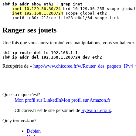
sh# 
ip addr show eth2 | grep inet
inet 10.129.36.30/24
 brd 10.129.36.255 scope global
inet 192.168.1.200/24
 scope global eth2

Ranger ses jouets
Une fois que vous aurez terminé vos manipulations, vous souhaiterez s
sh# 
ip route del to 192.168.1.1
sh# 
ip addr del 192.168.1.200/24 dev eth2
Récupérée de «
http://www.chicoree.fr/w/Router_des_paquets_IPv
Qu'est-ce que c'est?
Mon profil sur LinkedIn
Mon profil sur Amazon.fr
Chicoree.fr est le site personnel de
Sylvain Leroux
.
Qu'y trouve-t-on?
Debian