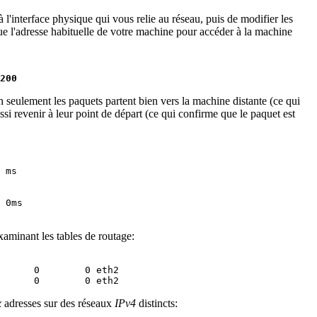
à l'interface physique qui vous relie au réseau, puis de modifier les
que l'adresse habituelle de votre machine pour accéder à la machine
200
seulement les paquets partent bien vers la machine distante (ce qui
ssi revenir à leur point de départ (ce qui confirme que le paquet est
 ms

 0ms

xaminant les tables de routage:
      0        0 eth2

x
adresses sur des réseaux
IPv4
distincts: