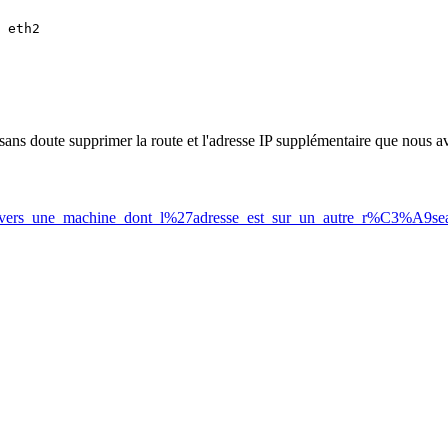
 eth2

ans doute supprimer la route et l'adresse IP supplémentaire que nous a
4_vers_une_machine_dont_l%27adresse_est_sur_un_autre_r%C3%A9se