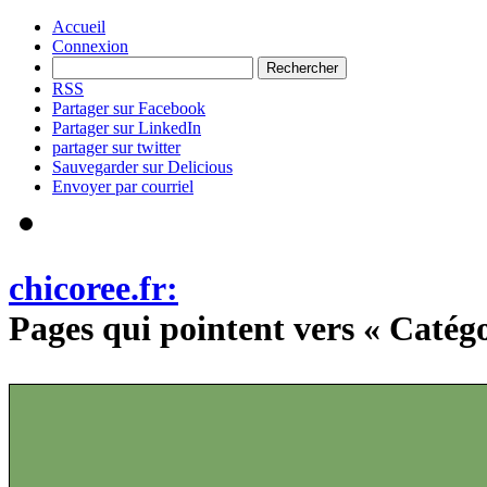
Accueil
Connexion
RSS
Partager sur Facebook
Partager sur LinkedIn
partager sur twitter
Sauvegarder sur Delicious
Envoyer par courriel
chicoree.fr:
Pages qui pointent vers « Catég