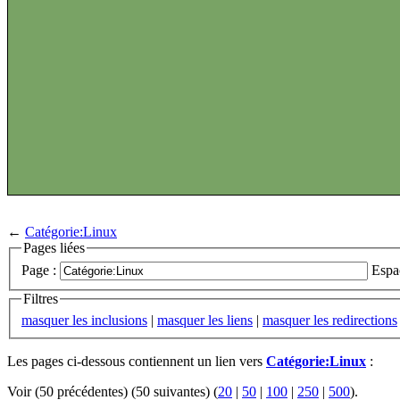
←
Catégorie:Linux
Pages liées
Page :
Espa
Filtres
masquer les inclusions
|
masquer les liens
|
masquer les redirections
Les pages ci-dessous contiennent un lien vers
Catégorie:Linux
:
Voir (50 précédentes) (50 suivantes) (
20
|
50
|
100
|
250
|
500
).