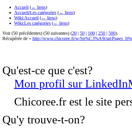
Accueil
(
← liens
)
Accueil/Les catégories
(
← liens
)
Wiki:Accueil
(
← liens
)
Wiki:Les catégories
(
← liens
)
Voir (50 précédentes) (50 suivantes) (
20
|
50
|
100
|
250
|
500
).
Récupérée de «
http://www.chicoree.fr/w/Sp%C3%A9cial:Pages_l
Qu'est-ce que c'est?
Mon profil sur LinkedIn
Chicoree.fr est le site pe
Qu'y trouve-t-on?