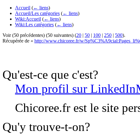
Accueil
(
← liens
)
Accueil/Les catégories
(
← liens
)
Wiki:Accueil
(
← liens
)
Wiki:Les catégories
(
← liens
)
Voir (50 précédentes) (50 suivantes) (
20
|
50
|
100
|
250
|
500
).
Récupérée de «
http://www.chicoree.fr/w/Sp%C3%A9cial:Pages_l
Qu'est-ce que c'est?
Mon profil sur LinkedIn
Chicoree.fr est le site pe
Qu'y trouve-t-on?