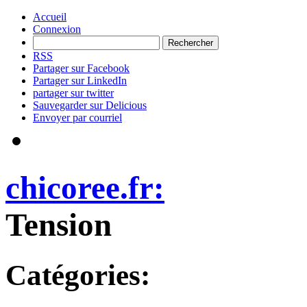
Accueil
Connexion
RSS
Partager sur Facebook
Partager sur LinkedIn
partager sur twitter
Sauvegarder sur Delicious
Envoyer par courriel
chicoree.fr:
Tension
Catégories: