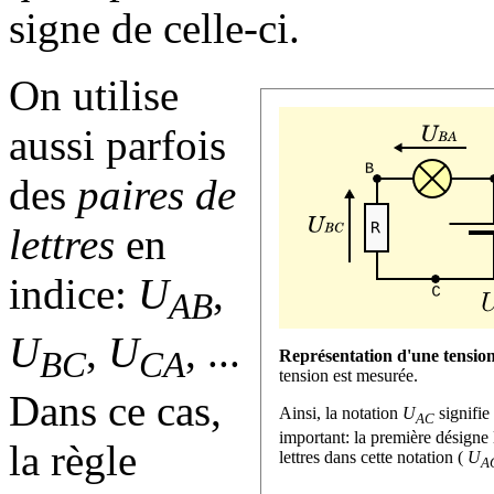
signe de celle-ci.
On utilise
aussi parfois
des
paires de
lettres
en
indice:
U
,
AB
U
,
U
, ...
BC
CA
Représentation d'une tension
tension est mesurée.
Dans ce cas,
Ainsi, la notation
U
signifie
AC
important: la première désigne 
la règle
lettres dans cette notation (
U
A