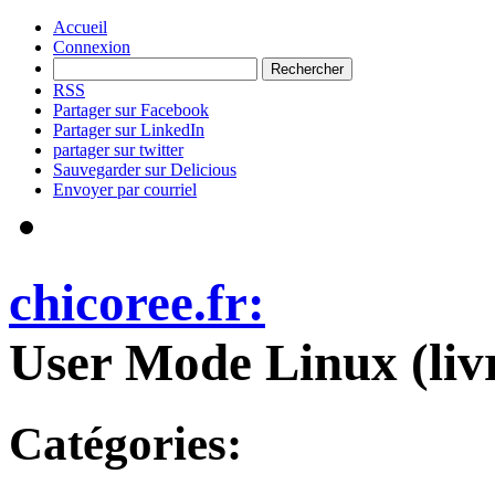
Accueil
Connexion
RSS
Partager sur Facebook
Partager sur LinkedIn
partager sur twitter
Sauvegarder sur Delicious
Envoyer par courriel
chicoree.fr:
User Mode Linux (liv
Catégories: