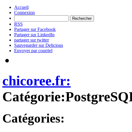
Accueil
Connexion
RSS
Partager sur Facebook
Partager sur LinkedIn
partager sur twitter
Sauvegarder sur Delicious
Envoyer par courriel
chicoree.fr:
Catégorie:PostgreSQ
Catégories: