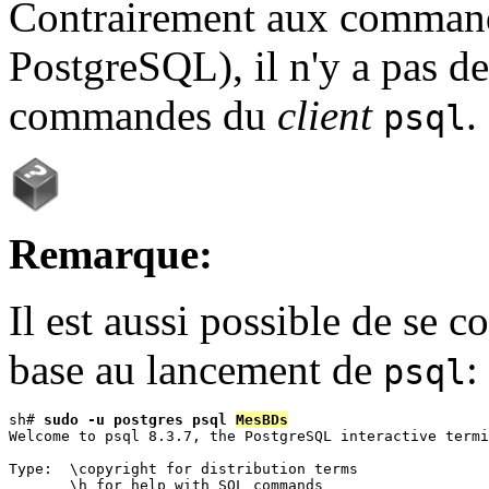
Contrairement aux command
PostgreSQL), il n'y a pas d
commandes du
client
.
psql
Remarque:
Il est aussi possible de se
base au lancement de
:
psql
sh# 
sudo -u postgres psql 
MesBDs
Welcome to psql 8.3.7, the PostgreSQL interactive termi
Type:  \copyright for distribution terms

       \h for help with SQL commands
