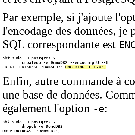
Par exemple, si j'ajoute l'o
l'encodage des données, je p
SQL correspondante est
EN
sh# 
sudo -u postgres \
createdb -e DemoDB2 --encoding UTF-8
CREATE DATABASE "DemoDB2" 
ENCODING 'UTF-8';
Enfin, autre commande à co
une base de données. Comma
également l'option
:
-e
sh# 
sudo -u postgres \
dropdb -e DemoDB2