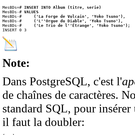
MesBDs=# 
INSERT INTO Album (titre, serie)
MesBDs-# 
VALUES
MesBDs-# 
    ('La Forge de Vulcain', 'Yoko Tsuno'),
MesBDs-# 
    ('L''Orgue du Diable', 'Yoko Tsuno'),
MesBDs-# 
    ('Le Trio de l''Étrange', 'Yoko Tsuno');
Note:
Dans PostgreSQL, c'est l'
ap
de chaînes de caractères. N
standard SQL, pour insérer
il faut la doubler: