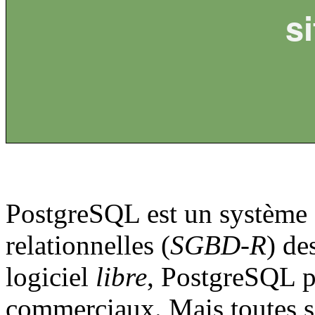
s
PostgreSQL est un système 
relationnelles (
SGBD-R
) de
logiciel
libre
, PostgreSQL pe
commerciaux. Mais toutes se