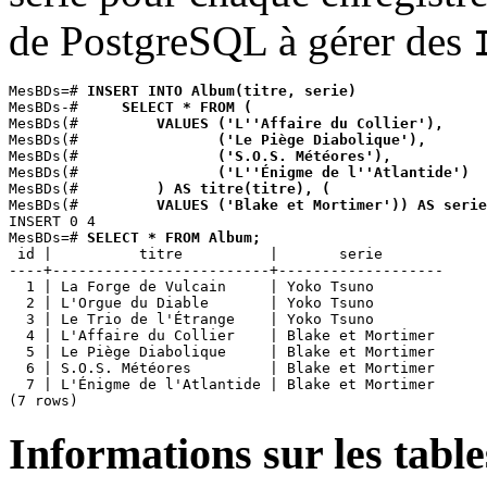
de PostgreSQL à gérer des
MesBDs=# 
INSERT INTO Album(titre, serie)
MesBDs-# 
    SELECT * FROM (
MesBDs(# 
        VALUES ('L''Affaire du Collier'),
MesBDs(# 
               ('Le Piège Diabolique'),
MesBDs(# 
               ('S.O.S. Météores'), 
MesBDs(# 
               ('L''Énigme de l''Atlantide')
MesBDs(# 
        ) AS titre(titre), (
MesBDs(# 
        VALUES ('Blake et Mortimer')) AS serie
INSERT 0 4

MesBDs=# 
SELECT * FROM Album;
 id |          titre          |       serie       

----+-------------------------+-------------------

  1 | La Forge de Vulcain     | Yoko Tsuno

  2 | L'Orgue du Diable       | Yoko Tsuno

  3 | Le Trio de l'Étrange    | Yoko Tsuno

  4 | L'Affaire du Collier    | Blake et Mortimer

  5 | Le Piège Diabolique     | Blake et Mortimer

  6 | S.O.S. Météores         | Blake et Mortimer

  7 | L'Énigme de l'Atlantide | Blake et Mortimer

Informations sur les table