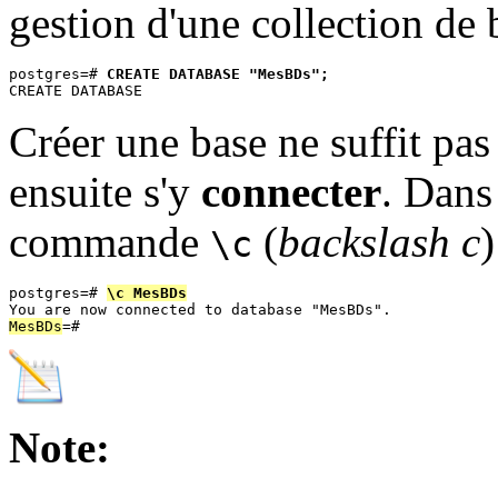
gestion d'une collection de 
postgres=# 
CREATE DATABASE "MesBDs";
Créer une base ne suffit pas 
ensuite s'y
connecter
. Dan
commande
(
backslash c
)
\c
postgres=# 
\c MesBDs
MesBDs
Note: