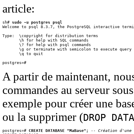
article:
sh# 
sudo -u postgres psql
Welcome to psql 8.3.7, the PostgreSQL interactive termi
Type:  \copyright for distribution terms

       \h for help with SQL commands

       \? for help with psql commands

       \g or terminate with semicolon to execute query

       \q to quit 

A partir de maintenant, no
commandes au serveur sous 
exemple pour créer une b
ou la supprimer (
DROP DAT
postgres=# 
CREATE DATABASE "MaBase";
-- Création d'une 