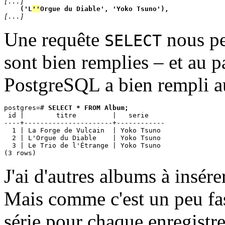
[...]
    ('L
''
Orgue du Diable', 'Yoko Tsuno'),
[...]
Une requête
nous pe
SELECT
sont bien remplies – et au p
PostgreSQL a bien rempli 
postgres=# 
SELECT * FROM Album;
 id |        titre         |   serie    

----+----------------------+------------

  1 | La Forge de Vulcain  | Yoko Tsuno

  2 | L'Orgue du Diable    | Yoko Tsuno

  3 | Le Trio de l'Étrange | Yoko Tsuno

J'ai d'autres albums à insére
Mais comme c'est un peu fas
série pour chaque enregistrem