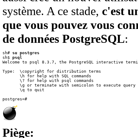
système. A ce stade,
c'est u
que vous pouvez vous conn
de données PostgreSQL
:
sh# 
su postgres
sh$ 
psql
Welcome to psql 8.3.7, the PostgreSQL interactive termi
Type:  \copyright for distribution terms

       \h for help with SQL commands

       \? for help with psql commands

       \g or terminate with semicolon to execute query

       \q to quit

Piège: