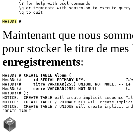
       \? for help with psql commands

       \g or terminate with semicolon to execute query

       \q to quit

MesBDs
Maintenant que nous somme
pour stocker le titre de me
enregistrements
:
MesBDs=# 
CREATE TABLE Album (
MesBDs(# 
    id SERIAL PRIMARY KEY,
-- Ide
MesBDs(# 
    titre VARCHAR(255) UNIQUE NOT NULL,
-- Le 
MesBDs(# 
    serie VARCHAR(255) NOT NULL
-- La 
MesBDs(# 
);
NOTICE:  CREATE TABLE will create implicit sequence "al
NOTICE:  CREATE TABLE / PRIMARY KEY will create implici
NOTICE:  CREATE TABLE / UNIQUE will create implicit ind