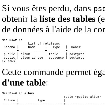
Si vous êtes perdu, dans
ps
obtenir la
liste des tables
(e
de données à l'aide de la 
MesBDs=# 
\d
              List of relations

 Schema |     Name     |   Type   |  Owner   

--------+--------------+----------+----------

 public | album        | table    | postgres

 public | album_id_seq | sequence | postgres

Cette commande permet éga
d'une table
:
MesBDs=# 
\d album
                                 Table "public.album"

 Column |          Type          |                     
--------+------------------------+---------------------