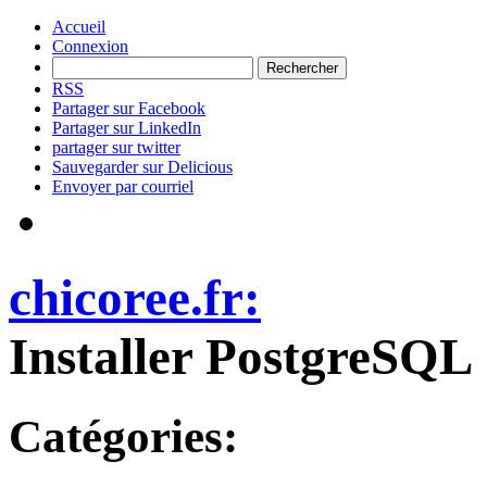
Accueil
Connexion
RSS
Partager sur Facebook
Partager sur LinkedIn
partager sur twitter
Sauvegarder sur Delicious
Envoyer par courriel
chicoree.fr:
Installer PostgreSQL
Catégories: