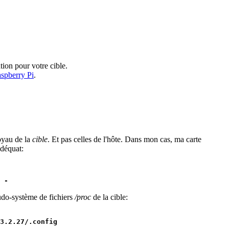
tion pour votre cible.
aspberry Pi
.
oyau de la
cible
. Et pas celles de l'hôte. Dans mon cas, ma carte
adéquat:
 -
udo-système de fichiers
/proc
de la cible:
3.2.27/.config