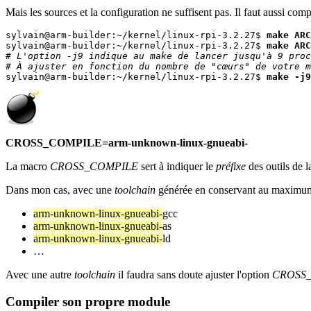
Mais les sources et la configuration ne suffisent pas. Il faut aussi co
sylvain@arm-builder:~/kernel/linux-rpi-3.2.27$ 
make ARC
sylvain@arm-builder:~/kernel/linux-rpi-3.2.27$ 
make ARC
# L'option -j9 indique au make de lancer jusqu'à 9 pro
# À ajuster en fonction du nombre de "cœurs" de votre m

sylvain@arm-builder:~/kernel/linux-rpi-3.2.27$ 
make -j9
CROSS_COMPILE=arm-unknown-linux-gnueabi-
La macro
CROSS_COMPILE
sert à indiquer le
préfixe
des outils de 
Dans mon cas, avec une
toolchain
générée en conservant au maximum 
arm-unknown-linux-gnueabi-
gcc
arm-unknown-linux-gnueabi-
as
arm-unknown-linux-gnueabi-
ld
…
Avec une autre
toolchain
il faudra sans doute ajuster l'option
CROSS
Compiler son propre module