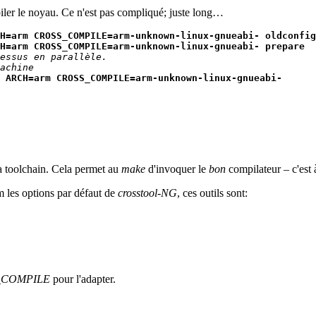
mpiler le noyau. Ce n'est pas compliqué; juste long…
H=arm CROSS_COMPILE=arm-unknown-linux-gnueabi- oldconfig
H=arm CROSS_COMPILE=arm-unknown-linux-gnueabi- prepare
cessus en parallèle. 
achine
 ARCH=arm CROSS_COMPILE=arm-unknown-linux-gnueabi-
la toolchain. Cela permet au
make
d'invoquer le
bon
compilateur – c'est à
les options par défaut de
crosstool-NG
, ces outils sont:
_COMPILE
pour l'adapter.