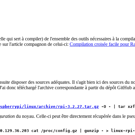
lle qui sert à compiler) de l'ensemble des outils nécessaires à la compila
oie sur l'article compagnon de celui-ci:
Compilation croisée facile pour R
ite disposer des sources adéquates. Il s'agit bien ici des sources du n
J'ai donc téléchargé l'archive correspondante à partir du dépôt GitHub 
spberrypi/linux/archive/rpi-3.2.27.tar.gz
 -O - | tar xzf
guration
du noyau. Celle-ci peut être directement récupérée dans le pse
0.129.36.203 cat /proc/config.gz | gunzip - > linux-rpi-