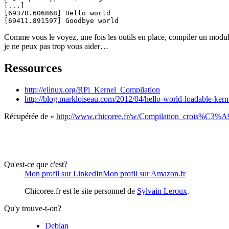
[...]

[69370.606868] Hello world

Comme vous le voyez, une fois les outils en place, compiler un module,
je ne peux pas trop vous aider…
Ressources
http://elinux.org/RPi_Kernel_Compilation
http://blog.markloiseau.com/2012/04/hello-world-loadable-kerne
Récupérée de «
http://www.chicoree.fr/w/Compilation_crois%C3
Qu'est-ce que c'est?
Mon profil sur LinkedIn
Mon profil sur Amazon.fr
Chicoree.fr est le site personnel de
Sylvain Leroux
.
Qu'y trouve-t-on?
Debian