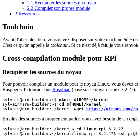
2.1
Récupérer les sources du noyau
2.2
Compiler son propre module
3
Ressources
Toolchain
Avant d'aller plus loin, vous devez disposer sur votre machine
hôte
(ce
C'est ce qu'on appelle la
toolchain
. Si ce n'est déjà fait, je vous renv
Cross-compilation module pour RPi
Récupérer les sources du noyau
Pour pouvoir compiler un module pour le noyau Linux, vous devez ensu
Raspberry Pi tourne sous
Raspbian
(basé sur le noyau Linux 3.2.27). 
sylvain@arm-builder:~$ 
mkdir ${HOME}/kernel
sylvain@arm-builder:~$ 
cd ${HOME}/kernel
sylvain@arm-builder:~/kernel 
wget 
https://github.com/ra
En plus des sources à proprement parler, vous avez besoin de la
confi
sylvain@arm-builder:~/kernel$ 
cd linux-rpi-3.2.27
sylvain@arm-builder:~/kernel/linux-rpi-3.2.27$ 
ssh pi@1