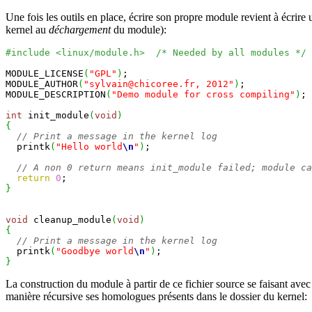
Une fois les outils en place, écrire son propre module revient à écrir
kernel au
déchargement
du module):
#include <linux/module.h>  /* Needed by all modules */
MODULE_LICENSE
(
"GPL"
)
;

MODULE_AUTHOR
(
"sylvain@chicoree.fr, 2012"
)
;

MODULE_DESCRIPTION
(
"Demo module for cross compiling"
)
;

int
 init_module
(
void
)
{
// Print a message in the kernel log
  printk
(
"Hello world
\n
"
)
;

// A non 0 return means init_module failed; module ca
return
0
}
void
 cleanup_module
(
void
)
{
// Print a message in the kernel log
  printk
(
"Goodbye world
\n
"
)
}
La construction du module à partir de ce fichier source se faisant avec
manière récursive ses homologues présents dans le dossier du kernel: