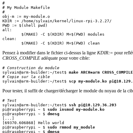
#

# My Module Makefile

#

obj-m := my-module.o

KDIR := /home/sylvain/kernel/linux-rpi-3.2.27/

PWD := $(shell pwd)

all:

	$(MAKE) -C $(KDIR) M=$(PWD) modules

clean:

Pensez à modifier dans le fichier ci-dessus la ligne
KDIR:=
pour reflé
CROSS_COMPILE
adéquate pour votre cible:
# Construction du module

sylvain@arm-builder:~/test$ 
make ARCH=arm CROSS_COMPILE
# Copie sur la cible

sylvain@arm-builder:~/test$ 
scp my-module.ko pi@10.129.
Pour tester, il suffit de charger/décharger le module du noyau de la c
# Test

sylvain@arm-builder:~/test$ 
ssh pi@10.129.36.203
pi@raspberrypi ~ $ 
sudo insmod my-module.ko
pi@raspberrypi ~ $ 
dmesg
[...]

[69370.606868] Hello world

pi@raspberrypi ~ $ 
sudo rmmod my_module
pi@raspberrypi ~ $ 
dmesg