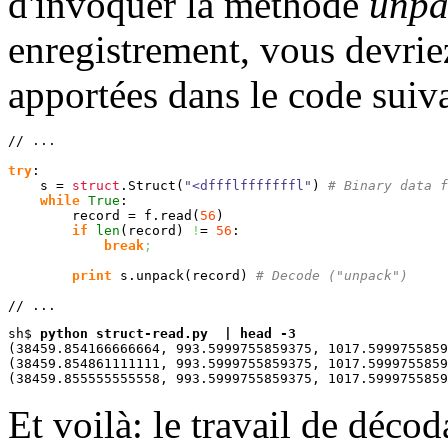
d'invoquer la méthode
unpa
enregistrement, vous devrie
apportées dans le code suiv
// ...

try
:

    s = 
struct
.
Struct
(
"<dffflfffffffl"
)
# Binary data f
while
True
:

	record = f.
read
(
56
)
if
len
(
record
)
!
= 
56
:

break
;
print
 s.
unpack
(
record
)
# Decode ("unpack")
// ...
sh$ 
python struct-read.py  | head -3
(38459.854166666664, 993.5999755859375, 1017.5999755859
(38459.854861111111, 993.5999755859375, 1017.5999755859
Et voilà: le travail de déc