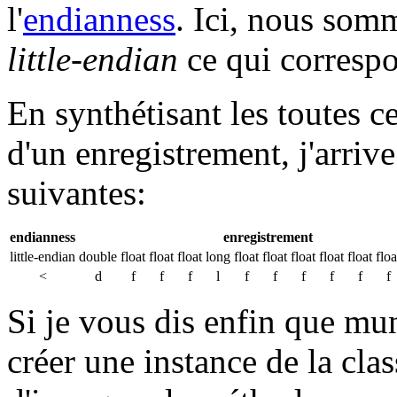
l'
endianness
. Ici, nous som
little-endian
ce qui corresp
En synthétisant les toutes c
d'un enregistrement, j'arrive
suivantes:
endianness
enregistrement
little-endian
double
float
float
float
long
float
float
float
float
float
floa
<
d
f
f
f
l
f
f
f
f
f
f
Si je vous dis enfin que mun
créer une instance de la cla