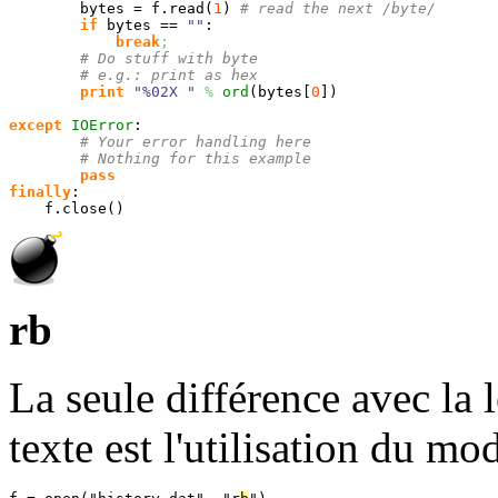
	bytes = f.
read
(
1
)
# read the next /byte/
if
 bytes == 
""
:

break
;
# Do stuff with byte
# e.g.: print as hex
print
"%02X "
%
ord
(
bytes
[
0
]
)
except
IOError
:

# Your error handling here
# Nothing for this example
pass
finally
:

    f.
close
(
)
rb
La seule différence avec la l
texte est l'utilisation du mo