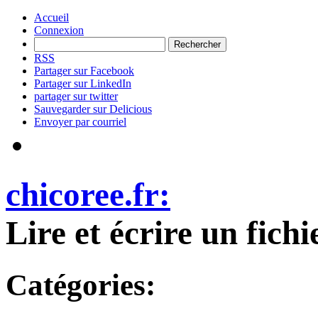
Accueil
Connexion
RSS
Partager sur Facebook
Partager sur LinkedIn
partager sur twitter
Sauvegarder sur Delicious
Envoyer par courriel
chicoree.fr:
Lire et écrire un fich
Catégories: