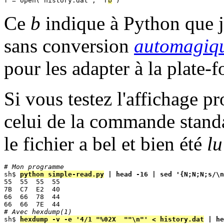
f = open("history.dat", "r
b
Ce
b
indique à Python que je
sans conversion
automagiq
pour les adapter à la plate
Si vous testez l'affichage 
celui de la commande stan
le fichier a bel et bien été
lu
# Mon programme

sh$ 
python simple-read.py
 | head -16 | sed '{N;N;N;s/\n
55  55  55  55 

7B  C7  E2  40 

66  66  78  44 

# Avec hexdump(1)

sh$ 
hexdump -v -e '4/1 "%02X  ""\n"' < history.dat
 | he