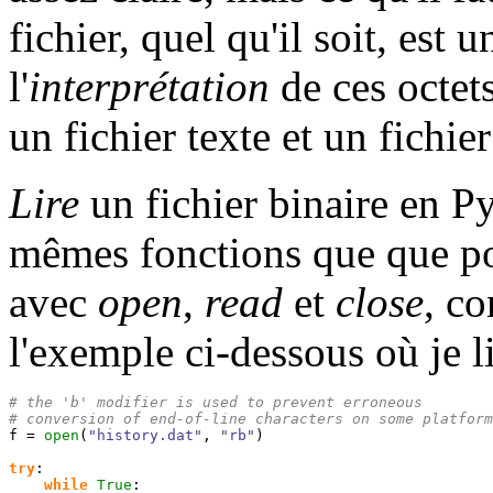
fichier, quel qu'il soit, est u
l'
interprétation
de ces octet
un fichier texte et un fichier
Lire
un fichier binaire en Py
mêmes fonctions que que pou
avec
open
,
read
et
close
, c
l'exemple ci-dessous où je l
# the 'b' modifier is used to prevent erroneous
# conversion of end-of-line characters on some platform

f = 
open
(
"history.dat"
, 
"rb"
)
try
:

while
True
:
