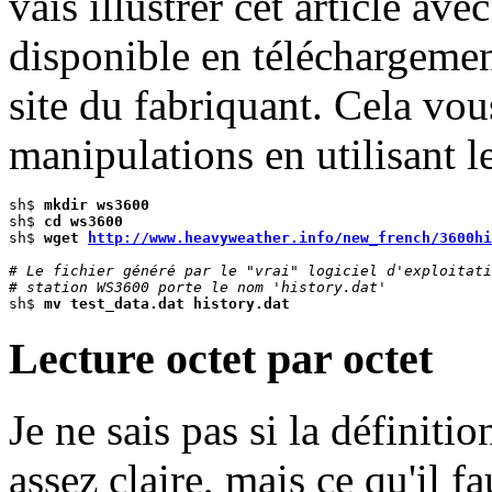
vais illustrer cet article avec
disponible en téléchargemen
site du fabriquant. Cela vou
manipulations en utilisant
sh$ 
mkdir ws3600
sh$ 
cd ws3600
sh$ 
wget 
http://www.heavyweather.info/new_french/3600hi
# Le fichier généré par le "vrai" logiciel d'exploitati
# station WS3600 porte le nom 'history.dat' 

sh$ 
mv test_data.dat history.dat
Lecture octet par octet
Je ne sais pas si la définiti
assez claire, mais ce qu'il f