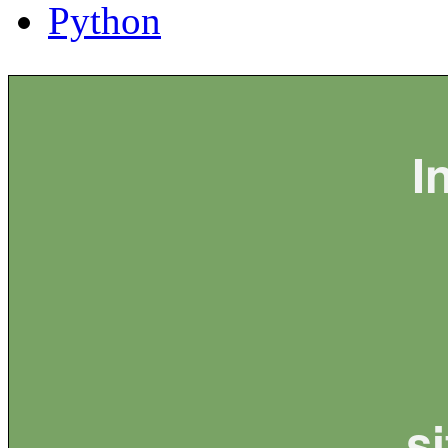
Python
I
s