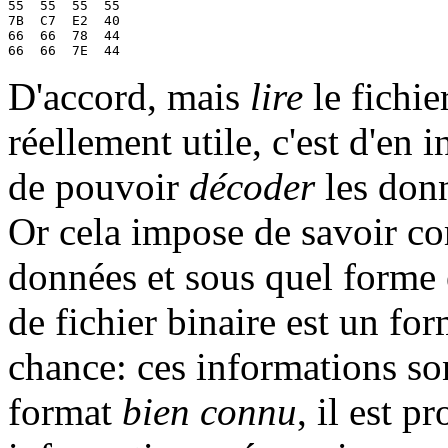
55  55  55  55 

7B  C7  E2  40 

66  66  78  44 

D'accord, mais
lire
le fichier
réellement utile, c'est d'en i
de pouvoir
décoder
les donn
Or cela impose de savoir c
données et sous quel forme 
de fichier binaire est un fo
chance: ces informations so
format
bien connu
, il est p