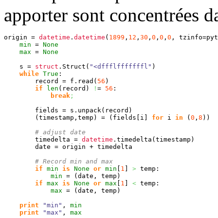
apporter sont concentrées d
origin = 
datetime
.
datetime
(
1899
,
12
,
30
,
0
,
0
,
0
, tzinfo=pyt
min
 = 
None
max
 = 
None
    s = 
struct
.
Struct
(
"<dffflfffffffl"
)
while
True
:

        record = f.
read
(
56
)
if
len
(
record
)
!
= 
56
:

break
;
        fields = s.
unpack
(
record
)
(
timestamp,temp
)
 = 
(
fields
[
i
]
for
 i 
in
(
0
,
8
)
)
# adjust date
        timedelta = 
datetime
.
timedelta
(
timestamp
)
        date = origin + timedelta

# Record min and max
if
min
is
None
or
min
[
1
]
>
 temp:

min
 = 
(
date, temp
)
if
max
is
None
or
max
[
1
]
<
 temp:

max
 = 
(
date, temp
)
print
"min"
, 
min
print
"max"
, 
max