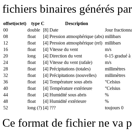
fichiers binaires générés p
offset(octet)
type C
Description
00
double
[8]
Date
Jour fraction
08
float
[4]
Pression atmosphérique (abs)
millibars
12
float
[4]
Pression atmosphérique (rel)
millibars
16
float
[4]
Vitesse du vent
m/s
20
long
[4]
Direction du vent
0-15 gradué à
24
float
[4]
Vitesse du vent (rafale)
m/s
28
float
[4]
Précipitations (totales)
millimètres
32
float
[4]
Précipitations (nouvelles)
millimètres
36
float
[4]
Température sous abris
°Celsius
40
float
[4]
Température extérieure
°Celsius
44
float
[4]
Humidité sous abris
%
48
float
[4]
Humidité extérieure
%
52
long (?)
[4]
???
toujours 0
Ce format de fichier ne va 