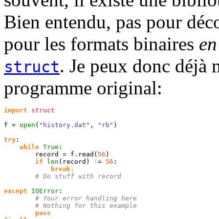
Bien entendu, pas pour dé
pour les formats binaires
en
. Je peux donc déjà 
struct
programme original:
import
struct
f = 
open
(
"history.dat"
, 
"rb"
)
try
:

while
True
:

        record = f.
read
(
56
)
if
len
(
record
)
!
= 
56
:

break
;
# Do stuff with record
except
IOError
:

# Your error handling here
# Nothing for this example
pass