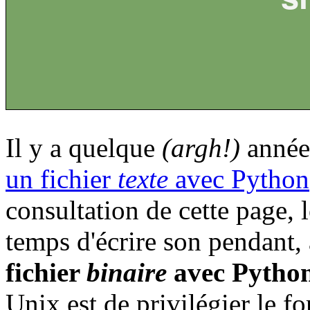
Il y a quelque
(argh!)
années,
un fichier
texte
avec Python
consultation de cette page, l
temps d'écrire son pendant
fichier
binaire
avec Pytho
Unix est de privilégier le f