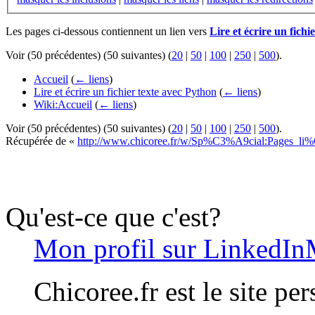
Les pages ci-dessous contiennent un lien vers
Lire et écrire un fich
Voir (50 précédentes) (50 suivantes) (
20
|
50
|
100
|
250
|
500
).
Accueil
(
← liens
)
Lire et écrire un fichier texte avec Python
(
← liens
)
Wiki:Accueil
(
← liens
)
Voir (50 précédentes) (50 suivantes) (
20
|
50
|
100
|
250
|
500
).
Récupérée de «
http://www.chicoree.fr/w/Sp%C3%A9cial:Pages_l
Qu'est-ce que c'est?
Mon profil sur LinkedIn
Chicoree.fr est le site pe