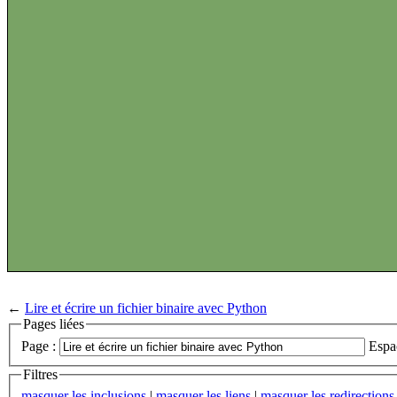
←
Lire et écrire un fichier binaire avec Python
Pages liées
Page :
Espa
Filtres
masquer les inclusions
|
masquer les liens
|
masquer les redirections